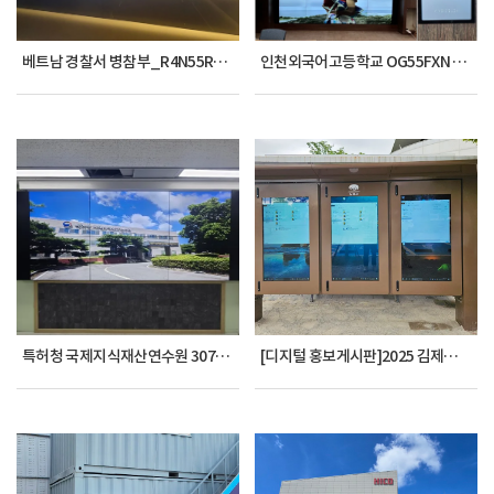
베트남 경찰서 병참부_R4N55RNF 2X4
인천외국어고등학교 OG55FXN 24대
특허청 국제지식재산연수원 307호 OG55FXN 2X3
[디지털 홍보게시판]2025 김제시청_OG5500KT_3대_게시판형