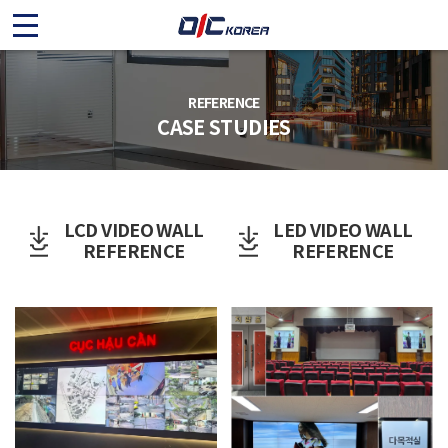
O
I
C
REFERENCE
CASE STUDIES
K
O
LCD VIDEO WALL
LED VIDEO WALL
R
REFERENCE
REFERENCE
E
A