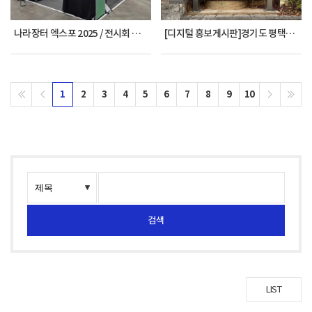
나라장터 엑스포 2025 / 전시회 참가
[디지털 홍보게시판]경기도 평택시청 OG5500KT 1x2 게시판형
1
2
3
4
5
6
7
8
9
10
검색
LIST