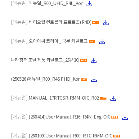
[매뉴얼]
매뉴얼_R00_UHD_R4L_Kor
[매뉴얼]
비디오월 컨트롤러 프로토콜(R4D)
[매뉴얼]
오아이씨 코리아 _ 국문 카달로그
나라장터 조달 제품 카달로그_25년3Q
(250526)매뉴얼_R00_R4S FHD_Kor
[매뉴얼]
MANUAL_17RTCSR-RMM-OIC_R02
[매뉴얼]
(260414)User Manual_R16_R4N_Eng-OIC
[매뉴얼]
(260109)User Manual_R00_RTC-RMM-OIC