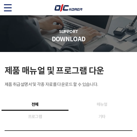
O
I
C
SUPPORT
DOWNLOAD
K
O
제품 매뉴얼 및 프로그램 다운
R
E
제품 취급설명서 및 각종 자료를 다운로드 할 수 있습니다.
A
전체
매뉴얼
프로그램
기타